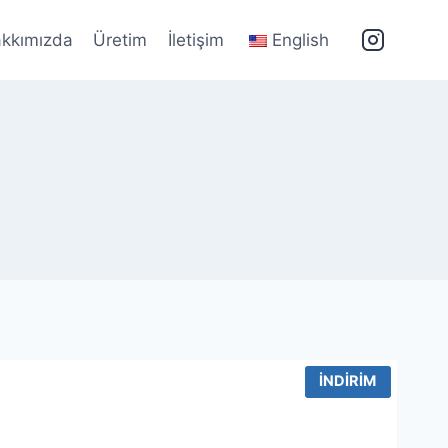
kkımızda
Üretim
İletişim
English
İNDIRIM
İNDIRIM
İNDIRIM