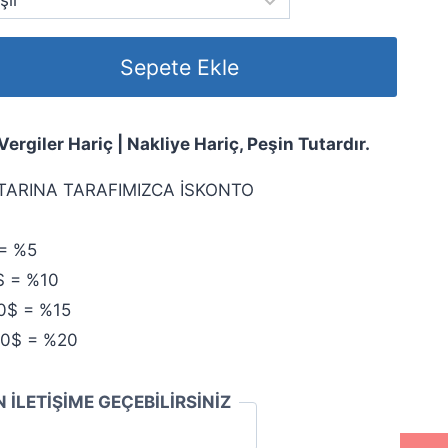
Sepete Ekle
rgiler Hariç | Nakliye Hariç, Peşin Tutardır.
TARINA TARAFIMIZCA İSKONTO
= %5
$ = %10
0$ = %15
00$ = %20
N İLETİŞİME GEÇEBİLİRSİNİZ