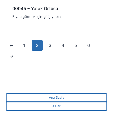
00045 – Yatak Örtüsü
Fiyatı görmek için giriş yapın
←
1
2
3
4
5
6
→
Ana Sayfa
< Geri