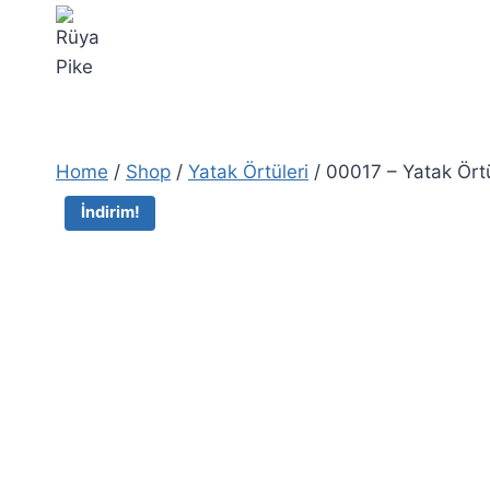
Home
/
Shop
/
Yatak Örtüleri
/
00017 – Yatak Ört
İndirim!