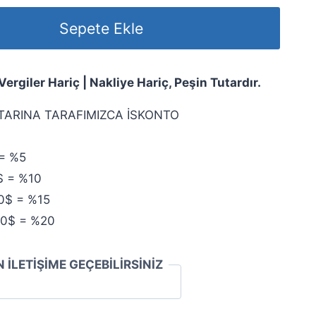
Sepete Ekle
rgiler Hariç | Nakliye Hariç, Peşin Tutardır.
TARINA TARAFIMIZCA İSKONTO
= %5
$ = %10
0$ = %15
00$ = %20
N İLETİŞİME GEÇEBİLİRSİNİZ