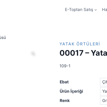
E-Toptan Satış
Ha
üsü
YATAK ÖRTÜLERI
00017 – Yat
109-1
Ebat
Ürün İçeriği
Renk